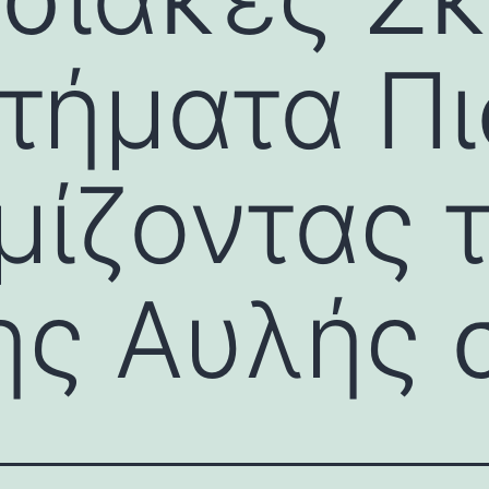
τήματα Πι
μίζοντας 
ης Αυλής 