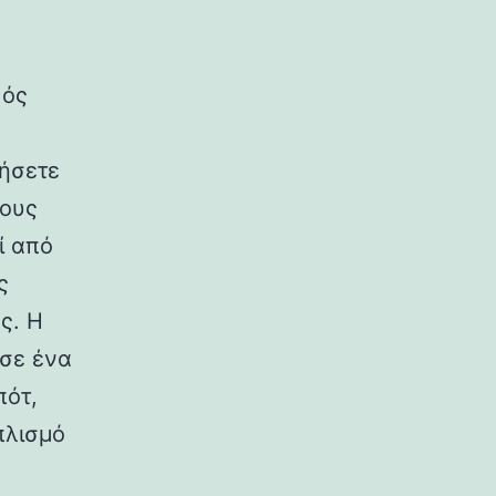
κός
γήσετε
λους
ί από
ς
ς. Η
 σε ένα
πότ,
πλισμό