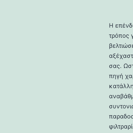
Η επένδυ
τρόπος γ
βελτιώσ
αξέχαστ
σας. Ωσ
πηγή χα
κατάλλη
αναβάθμ
συντονι
παραδοσ
φιλτραρ