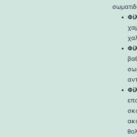
σωματιδ
Φί
χα
χα
Φίλ
βα
σω
αν
Φί
επ
σκ
ακ
θο