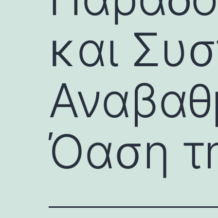
και Συσ
Αναβαθ
Όαση τ