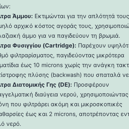
ίων:
λτρα Άμμου:
Εκτιμώνται για την απλότητά τους
μηλό αρχικό κόστος αγοράς τους, χρησιμοποι
λαζιακή άμμο για να παγιδεύουν τη βρωμιά.
τρα Φυσιγγίου (Cartridge):
Παρέχουν υψηλότ
θμό φιλτραρίσματος, παγιδεύοντας μικρότερα
ματίδια έως 10 microns χωρίς την ανάγκη τακτ
τίστροφης πλύσης (backwash) που σπαταλά νε
λτρα Διατομικής Γης (DE):
Προσφέρουν
αγγελματική διαύγεια νερού, χρησιμοποιώντας
όνη που φιλτράρει ακόμη και μικροσκοπικές
αθαρσίες έως και 2 microns, αποτρέποντας εν
λό νερό.