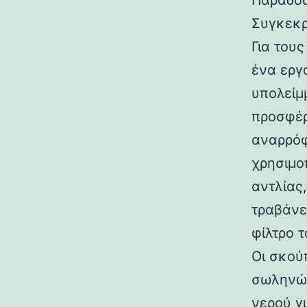
Παραδοσ
Συγκεκρ
Για τους
ένα εργ
υπολείμ
προσφέρ
αναρρόφ
χρησιμο
αντλίας
τραβάνε
φίλτρο 
Οι σκούπ
σωληνώσ
νερού γ