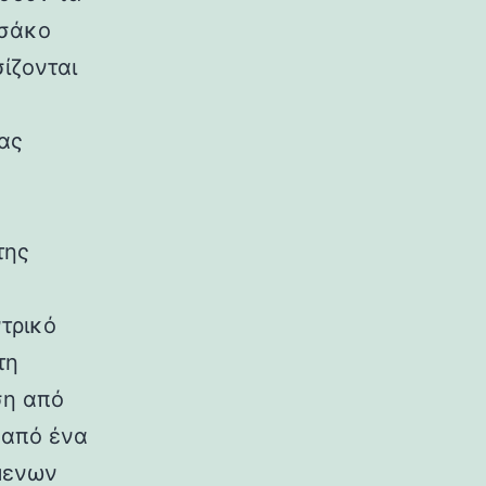
 σάκο
ίζονται
ας
της
ντρικό
τη
ση από
 από ένα
μενων