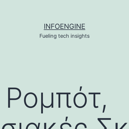
INFOENGINE
Fueling tech insights
 Ρομπότ,
σιακές Σ