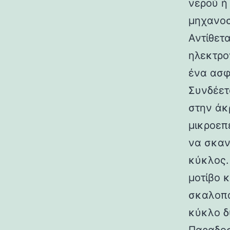
νερού ή
μηχανοσ
Αντίθετ
ηλεκτρο
ένα ασφ
Συνδέετ
στην άκ
μικροεπ
να σκανά
κύκλος.
μοτίβο 
σκαλοπά
κύκλο δ