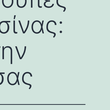
σίνας:
την
σας