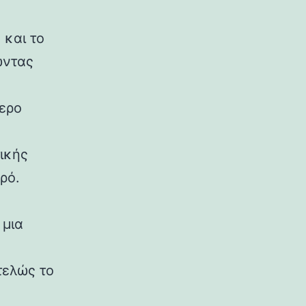
 και το
ώντας
ερο
ικής
ρό.
 μια
τελώς το