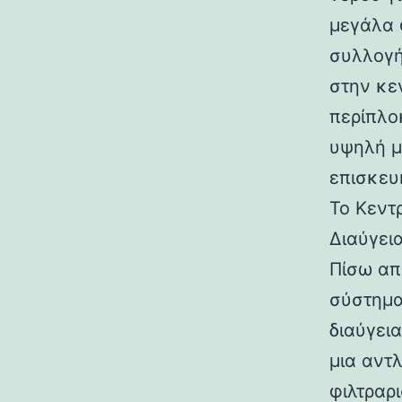
μεγάλα 
συλλογή
στην κε
περίπλο
υψηλή μ
επισκευ
Το Κεντ
Διαύγει
Πίσω απ
σύστημα
διαύγει
μια αντ
φιλτραρ