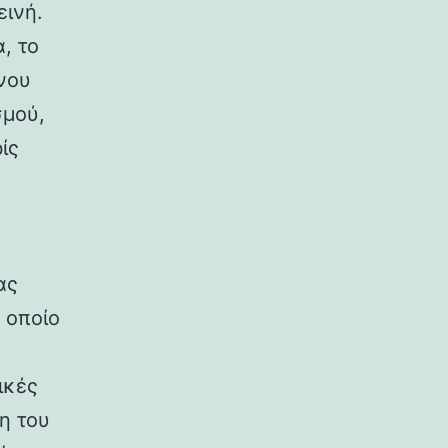
εινή.
, το
νου
σμού,
ίς
ας
 οποίο
ικές
η του