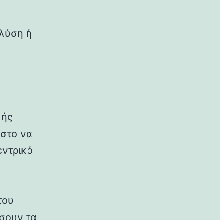
 λύση ή
κής
 στο να
εντρικό
του
σουν τα