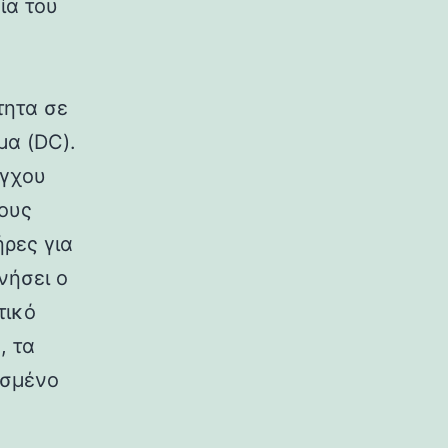
ία του
ς
τητα σε
μα (DC).
έγχου
νους
ρες για
νήσει ο
τικό
, τα
ισμένο