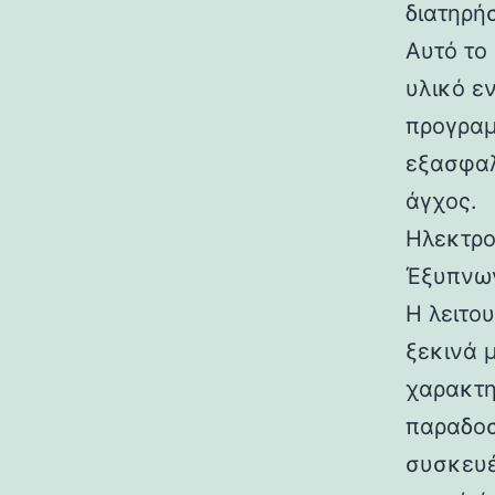
διατηρή
Αυτό το
υλικό ε
προγραμ
εξασφαλ
άγχος.
Ηλεκτρο
Έξυπνω
Η λειτο
ξεκινά 
χαρακτη
παραδοσ
συσκευέ