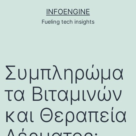
Skip
INFOENGINE
to
Fueling tech insights
content
Συμπληρώμα
τα Βιταμινών
και Θεραπεία